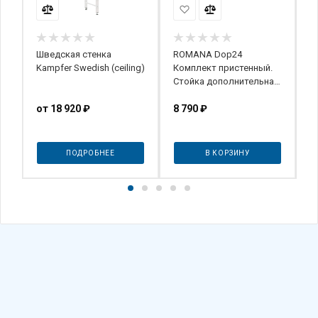
Шведская стенка
ROMANA Dop24
Д
Kampfer Swedish (сeiling)
Комплект пристенный.
"
Стойка дополнительная
у
с рукоходом
м
от
18 920 ₽
8 790
₽
(
2
ПОДРОБНЕЕ
В КОРЗИНУ