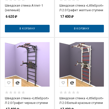
Шведская стенка Атлет-1
Шведская стенка «LittleSport»
(зеленый)
Л 2.0 Графит желтые ступени
6 620
₽
17 400
₽
В КОРЗИНУ
В КОРЗИНУ
Шведская стенка «LittleSport»
Шведская стенка «LittleSport»
Л 2.0 Графит черные ступени
Л 2.0 Белый красные ступени