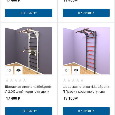
17 400
₽
17 400
₽
В КОРЗИНУ
В КОРЗИНУ
Шведская стенка «LittleSport»
Шведская стенка «LittleSport»
Л 2.0 Белый черные ступени
Л Графит красные ступени
17 400
₽
13 160
₽
В КОРЗИНУ
В КОРЗИНУ