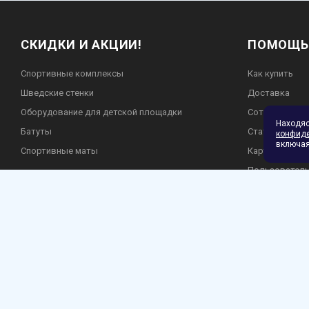
СКИДКИ И АКЦИИ!
ПОМОЩЬ
Спортивные комплексы
Как купить
Шведские стенки
Доставка
Оборудование для детской площадки
Сотрудничест
Находя
Батуты
Статьи
конфид
включая
Спортивные маты
Карта сайта
Пользователь
Политика кон
Гарантия и во