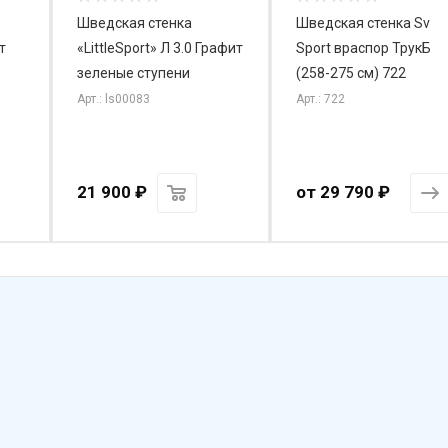
Шведская стенка
Шведская стенка Sv
т
«LittleSport» Л 3.0 Графит
Sport враспор ТрукБ
зеленые ступени
(258-275 см) 722
Арт.: ls00083
Арт.: 722
21 900
₽
от
29 790 ₽