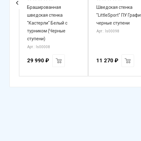
афе
Брашированная
Шведская стенка
шведская стенка
"LittleSport" ПУ Графи
"Кастерли" Белый с
черные ступени
турником (Черные
Арт.: ls00098
ступени)
Арт.: ls00008
29 990
₽
11 270
₽