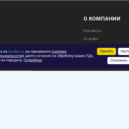
О КОМПАНИИ
Контакты
Отзывы
во
Обратная связь
Принять
Наст
сь на
lazalka.ru
, вы принимаете
политику
енциальности
и даете согласие на обработку ваших ПДн,
 их передачу.
Подробнее
Отклонить
ское соглашение
ф.
зврат