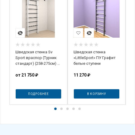
Шведская стенка Sv
Шведская стенка
Ш
Sport враспор (Турник
«LittleSport» ПУ Графит
«
стандарт) (258-275см) Н
белые ступени
ж
701
от
21 750 ₽
11 270
₽
2
ПОДРОБНЕЕ
В КОРЗИНУ