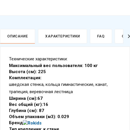
ОПИСАНИЕ
ХАРАКТЕРИСТИКИ
FAQ
ОПЛ
Технические характеристики:
Максимальный вес пользователя: 100 кг
Высота (см): 225
Комплектация:
шведская стенка, кольца гимнастические, канат,
трапеция, веревочная лестница
Ширина (см):67
Политика
обработки
Вес общий (кг):16
данных
Глубина (см): 87
Объем упаковки (м3): 0.029
Бренд
Тип крепления: к стене
Ширина захвата турника: 87 см