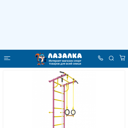
Шведская стенка Роки-1 ( розовый )
–
–
–
Главная
Каталог
Детские спортивные комплексы
–
Спортивные комплексы для дома
Шведская стенка Роки-1 ( розовый )