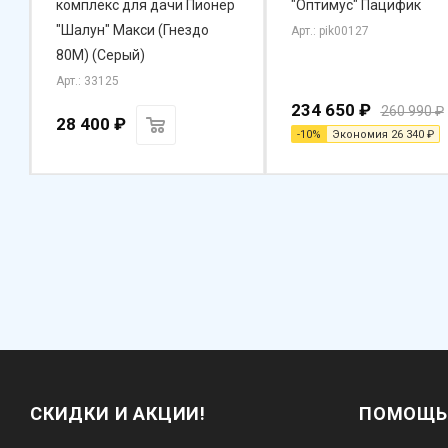
комплекс для дачи Пионер
"Оптимус" Пацифик
"Шалун" Макси (Гнездо
Арт.: pik00127
80М) (Серый)
Арт.: 33125
234 650
₽
260 990
₽
28 400
₽
-
10
%
Экономия
26 340
₽
СКИДКИ И АКЦИИ!
ПОМОЩЬ