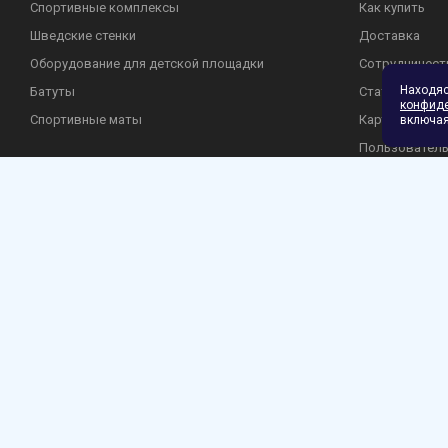
Спортивные комплексы
Как купить
Шведские стенки
Доставка
Оборудование для детской площадки
Сотрудничест
Находя
Батуты
Статьи
конфид
Спортивные маты
Карта сайта
включая
Пользователь
Политика кон
Гарантия и во
2026 © Лазалка - интернет-магазин детских спортивных товаров в