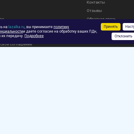
Контакты
Отзывы
во
Обратная связь
Принять
Наст
сь на
lazalka.ru
, вы принимаете
политику
енциальности
и даете согласие на обработку ваших ПДн,
 их передачу.
Подробнее
Отклонить
ское соглашение
ф.
зврат
 Челябинске