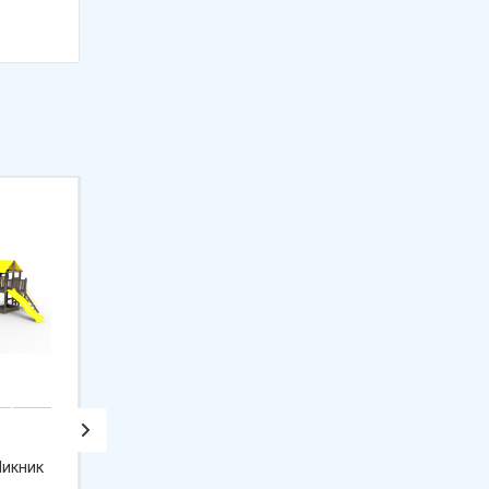
Пикник
Уличная шведская стенка
Детский спортив