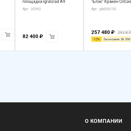
площадка IgraGrad А9
"Блэк" Кракен ОлСи
Арт.: 35992
Арт.: pik000135
257 480
₽
293 87
82 400
₽
-
12
%
Экономия
36 390
О КОМПАНИИ